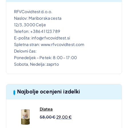
l
3
a
9
RFVCovidtest d.o.o.
:
,
Naslov: Mariborska cesta
7
0
12/3, 3000 Celje
8
0
Telefon: +386 41 123 789
,
E-pošta: info@rfvcovidtest.si
0
€
Spletna stran: www.rfvcovidtest.com
0
.
Delovni čas:
Ponedeljek – Petek: 8:00 – 17:00
€
Sobota, Nedelja: zaprto
.
Najbolje ocenjeni izdelki
Diatea
I
T
58,00
€
29,00
€
Z
R