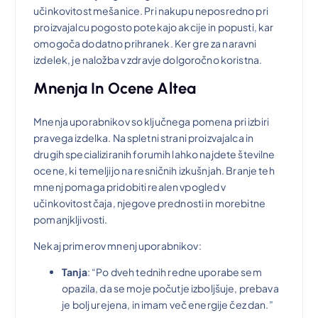
učinkovitost mešanice. Pri nakupu neposredno pri
proizvajalcu pogosto potekajo akcije in popusti, kar
omogoča dodatno prihranek. Ker gre za naravni
izdelek, je naložba v zdravje dolgoročno koristna.
Mnenja In Ocene Altea
Mnenja uporabnikov so ključnega pomena pri izbiri
pravega izdelka. Na spletni strani proizvajalca in
drugih specializiranih forumih lahko najdete številne
ocene, ki temeljijo na resničnih izkušnjah. Branje teh
mnenj pomaga pridobiti realen vpogled v
učinkovitost čaja, njegove prednosti in morebitne
pomanjkljivosti.
Nekaj primerov mnenj uporabnikov:
Tanja
: “Po dveh tednih redne uporabe sem
opazila, da se moje počutje izboljšuje, prebava
je bolj urejena, in imam več energije čez dan.”