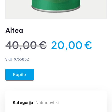
Altea
I
T
40,00
€
20,00
€
z
r
SKU: 9765832
v
e
Kupite
i
n
r
u
Kategorija:
Nutracevtiki
n
t