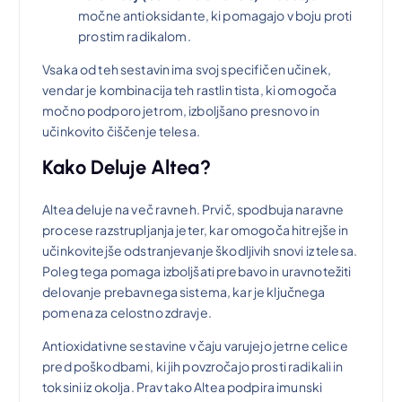
močne antioksidante, ki pomagajo v boju proti
prostim radikalom.
€
Vsaka od teh sestavin ima svoj specifičen učinek,
.
vendar je kombinacija teh rastlin tista, ki omogoča
močno podporo jetrom, izboljšano presnovo in
učinkovito čiščenje telesa.
Kako Deluje Altea?
Altea deluje na več ravneh. Prvič, spodbuja naravne
procese razstrupljanja jeter, kar omogoča hitrejše in
učinkovitejše odstranjevanje škodljivih snovi iz telesa.
Poleg tega pomaga izboljšati prebavo in uravnotežiti
delovanje prebavnega sistema, kar je ključnega
pomena za celostno zdravje.
Antioxidativne sestavine v čaju varujejo jetrne celice
pred poškodbami, ki jih povzročajo prosti radikali in
toksini iz okolja. Prav tako Altea podpira imunski