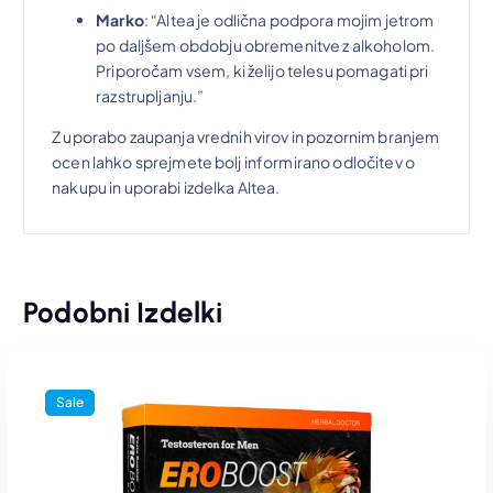
Marko
: “Altea je odlična podpora mojim jetrom
po daljšem obdobju obremenitve z alkoholom.
Priporočam vsem, ki želijo telesu pomagati pri
razstrupljanju.”
Z uporabo zaupanja vrednih virov in pozornim branjem
ocen lahko sprejmete bolj informirano odločitev o
nakupu in uporabi izdelka Altea.
Podobni Izdelki
Sale