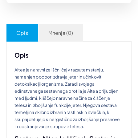
a
n
c
a
Opis
Mnenja (0)
e
c
n
e
Opis
a
n
Altea je naravni zeliščni čaj v razsutem stanju,
namenjen podpori zdravja jeter in učinkoviti
detoksikaciji organizma. Zaradi svojega
j
a
edinstvenega sestavnega profila je Altea priljubljen
med ljudmi, ki iščejo naravne načine za čiščenje
e
j
telesa in izboljšanje funkcije jeter. Njegova sestava
temelji na skrbno izbranih rastlinskih izvlečkih, ki
b
e
skupaj delujejo sinergistično za izboljšanje presnove
in odstranjevanje strupov iz telesa.
i
: