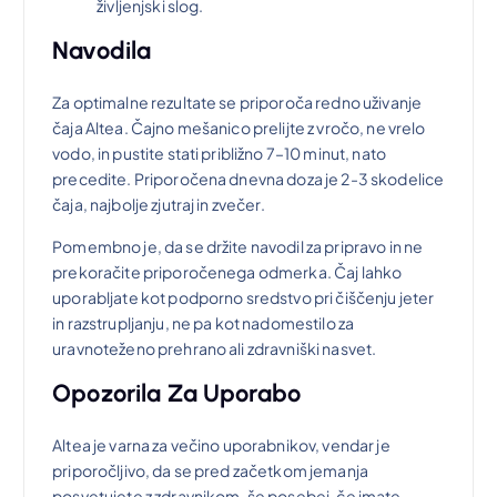
življenjski slog.
Navodila
Za optimalne rezultate se priporoča redno uživanje
čaja Altea. Čajno mešanico prelijte z vročo, ne vrelo
vodo, in pustite stati približno 7–10 minut, nato
precedite. Priporočena dnevna doza je 2-3 skodelice
čaja, najbolje zjutraj in zvečer.
Pomembno je, da se držite navodil za pripravo in ne
prekoračite priporočenega odmerka. Čaj lahko
uporabljate kot podporno sredstvo pri čiščenju jeter
in razstrupljanju, ne pa kot nadomestilo za
uravnoteženo prehrano ali zdravniški nasvet.
Opozorila Za Uporabo
Altea je varna za večino uporabnikov, vendar je
priporočljivo, da se pred začetkom jemanja
posvetujete z zdravnikom, še posebej, če imate