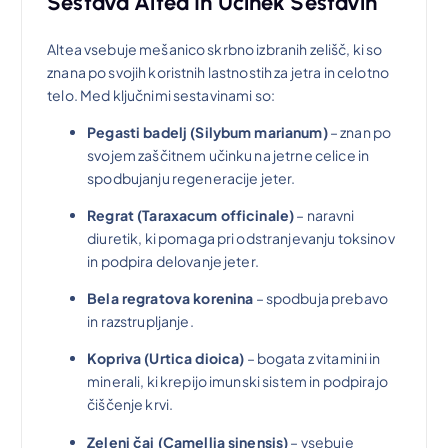
Sestava Altea In Učinek Sestavin
l
2
Altea vsebuje mešanico skrbno izbranih zelišč, ki so
znana po svojih koristnih lastnostih za jetra in celotno
a
0
telo. Med ključnimi sestavinami so:
:
,
Pegasti badelj (Silybum marianum)
– znan po
svojem zaščitnem učinku na jetrne celice in
spodbujanju regeneracije jeter.
4
0
Regrat (Taraxacum officinale)
– naravni
0
0
diuretik, ki pomaga pri odstranjevanju toksinov
in podpira delovanje jeter.
,
Bela regratova korenina
– spodbuja prebavo
in razstrupljanje.
0
€
Kopriva (Urtica dioica)
– bogata z vitamini in
minerali, ki krepijo imunski sistem in podpirajo
0
.
čiščenje krvi.
Zeleni čaj (Camellia sinensis)
– vsebuje