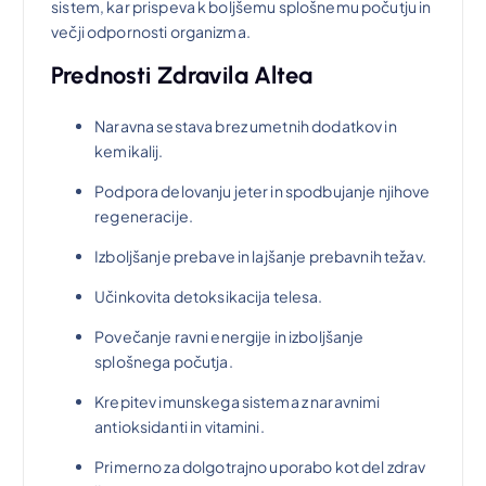
sistem, kar prispeva k boljšemu splošnemu počutju in
večji odpornosti organizma.
Prednosti Zdravila Altea
Naravna sestava brez umetnih dodatkov in
kemikalij.
Podpora delovanju jeter in spodbujanje njihove
regeneracije.
Izboljšanje prebave in lajšanje prebavnih težav.
Učinkovita detoksikacija telesa.
Povečanje ravni energije in izboljšanje
splošnega počutja.
Krepitev imunskega sistema z naravnimi
antioksidanti in vitamini.
Primerno za dolgotrajno uporabo kot del zdrav