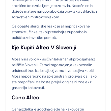
kronične bolezni ali jemljete zdravila. Nosečnice in
doječe matere naj uporabo čaja prav tako uskladijo z
zdravstvenim strokovnjakom.
Če opazite alergijske reakcije ali nepričakovane
stranske učinke, takoj prenehajte z uporabo in
poiščite zdravniško pomoč.
Kje Kupiti Altea V Sloveniji
Altea ni na voljo v klasičnih lekarnah ali prodajalnah z
zelišči v Sloveniji. Zaradi zagotavljanja kakovosti in
pristnosti izdelka je najbolj varno in zanesljivo kupiti
Altea neposredno na spletni strani proizvajalca. Tako
ste prepričani, da boste prejeli originalni izdelek z
garancijo kakovosti.
Cena Altea
Cena izdelka je ugodna glede na kakovost in