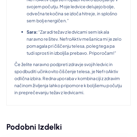
svojem počutju. Moje ledvice delujejo bolje,
odvečna tekočina se izloča hitreje, in splošno
sem bolj energičen.”
Sara:
“Zaradi težav z ledvicami sem iskala
naravno rešitev. NefroAktiv mešanica mi je zelo
pomagala pri čiščenju telesa, poleg tega pa
tudi sprosti in izboljša prebavo. Priporočam!”
Če želite naravno podpreti zdravje svojih ledvic in
spodbuditi učinkovito čiščenje telesa, je NefroAktiv
odlična izbira. Redna uporaba v kombinaciji z zdravim
načinom življenja lahko pripomore k boljšemu počutju
in preprečevanju težav z ledvicami.
Podobni Izdelki