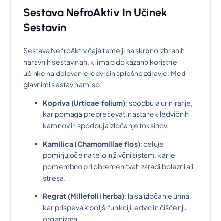
Sestava NefroAktiv In Učinek
l
2
Sestavin
a
0
Sestava NefroAktiv čaja temelji na skrbno izbranih
naravnih sestavinah, ki imajo dokazano koristne
:
,
učinke na delovanje ledvic in splošno zdravje. Med
glavnimi sestavinami so:
4
0
Kopriva (Urticae folium)
: spodbuja uriniranje,
kar pomaga preprečevati nastanek ledvičnih
0
0
kamnov in spodbuja izločanje toksinov.
,
Kamilica (Chamomillae flos)
: deluje
pomirjujoče na telo in živčni sistem, kar je
0
€
pomembno pri obremenitvah zaradi bolezni ali
stresa.
0
.
Regrat (Millefolii herba)
: lajša izločanje urina,
kar prispeva k boljši funkciji ledvic in čiščenju
organizma.