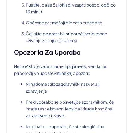
Pustite, da se čaj ohladi v zaprti posodi od 5 do
10 minut.
Občasno premešajte in nato precedite.
Čaj pijte po potrebi, priporočljivo je redno
uživanje za najboljši učinek.
Opozorila Za Uporabo
NefroAktiv je varen naravni pripravek, vendar je
priporočljivo upoštevati nekaj opozoril:
Ni nadomestilo za zdravniški nasvet ali
zdravljenje.
Pred uporabo se posvetujte z zdravnikom, če
imate resne bolezni ledvic ali druge kronične
zdravstvene težave.
Izogibajte se uporabi, če ste alergični na