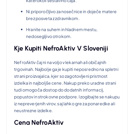
katerokoli sestavino čaja.
Ni priporočljivo za nosečnice in doječe matere
brez posveta z zdravnikom.
Hranite na suhem in hladnem mestu,
nedosegljivo otrokom.
Kje Kupiti NefroAktiv V Sloveniji
NefroAktiv čaj ni na voljo v lekarnah ali običajnih
trgovinah. Najbolje ga je kupiti neposredno na spletni
strani proizvajalca, kjer so zagotovljeni pristnost
izdelka in najboljše cene. Nakup preko uradne strani
tudi omogoča dostop do dodatnih informacij,
popustov in strokovne podpore. Izogibajte se nakupu
iz nepreverjenih virov, saj lahko gre za ponaredke ali
neustrezne izdelke.
Cena NefroAktiv