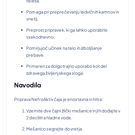
telesa.
Pomaga pri preprečevanju ledvičnih kamnov in
vnetij.
Preprost pripravek, ki ga lahko uporabite
vsakodnevno.
Pomirjujoč učinek na telo in izboljšanje
prebave.
Primeren za dolgotrajno uporabo kot del
zdravega življenjskega sloga.
Navodila
Priprava NefroAktiv čaja je enostavna in hitra:
Vzemite dve čajni žlički mešanice in jih dodajte v
2 decilitra hladne vode.
Mešanico segrejte do vretja.