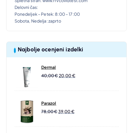
Spletna stran: www.rfvcovidtest.com
0
.
Delovni čas:
Ponedeljek – Petek: 8:00 – 17:00
€
Sobota, Nedelja: zaprto
.
Najbolje ocenjeni izdelki
Dermal
I
T
40,00
€
20,00
€
Z
R
V
E
I
N
R
U
Parazol
N
T
I
T
78,00
€
39,00
€
A
N
Z
R
C
A
V
E
E
C
I
N