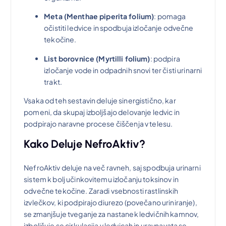
Meta (Menthae piperita folium)
: pomaga
€
očistiti ledvice in spodbuja izločanje odvečne
tekočine.
.
List borovnice (Myrtilli folium)
: podpira
izločanje vode in odpadnih snovi ter čisti urinarni
trakt.
Vsaka od teh sestavin deluje sinergistično, kar
pomeni, da skupaj izboljšajo delovanje ledvic in
podpirajo naravne procese čiščenja v telesu.
Kako Deluje NefroAktiv?
NefroAktiv deluje na več ravneh, saj spodbuja urinarni
sistem k bolj učinkovitemu izločanju toksinov in
odvečne tekočine. Zaradi vsebnosti rastlinskih
izvlečkov, ki podpirajo diurezo (povečano uriniranje),
se zmanjšuje tveganje za nastanek ledvičnih kamnov,
izboljšuje se cirkulacija v ledvicah in uravnavata se