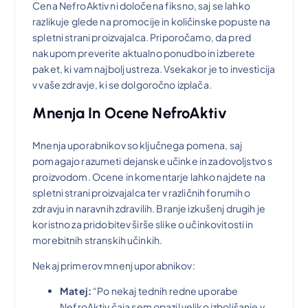
Cena NefroAktiv ni določena fiksno, saj se lahko
razlikuje glede na promocije in količinske popuste na
spletni strani proizvajalca. Priporočamo, da pred
nakupom preverite aktualno ponudbo in izberete
paket, ki vam najbolj ustreza. Vsekakor je to investicija
v vaše zdravje, ki se dolgoročno izplača.
Mnenja In Ocene NefroAktiv
Mnenja uporabnikov so ključnega pomena, saj
pomagajo razumeti dejanske učinke in zadovoljstvo s
proizvodom. Ocene in komentarje lahko najdete na
spletni strani proizvajalca ter v različnih forumih o
zdravju in naravnih zdravilih. Branje izkušenj drugih je
koristno za pridobitev širše slike o učinkovitosti in
morebitnih stranskih učinkih.
Nekaj primerov mnenj uporabnikov:
Matej:
“Po nekaj tednih redne uporabe
NefroAktiv čaja sem opazil veliko izboljšanje v