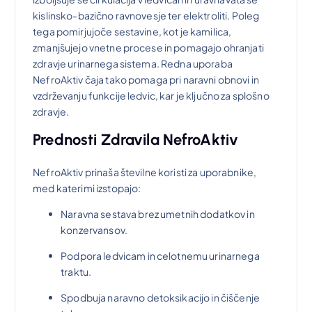
kislinsko-bazično ravnovesje ter elektroliti. Poleg
tega pomirjujoče sestavine, kot je kamilica,
zmanjšujejo vnetne procese in pomagajo ohranjati
zdravje urinarnega sistema. Redna uporaba
NefroAktiv čaja tako pomaga pri naravni obnovi in
vzdrževanju funkcije ledvic, kar je ključno za splošno
zdravje.
Prednosti Zdravila NefroAktiv
NefroAktiv prinaša številne koristi za uporabnike,
med katerimi izstopajo:
Naravna sestava brez umetnih dodatkov in
konzervansov.
Podpora ledvicam in celotnemu urinarnega
traktu.
Spodbuja naravno detoksikacijo in čiščenje