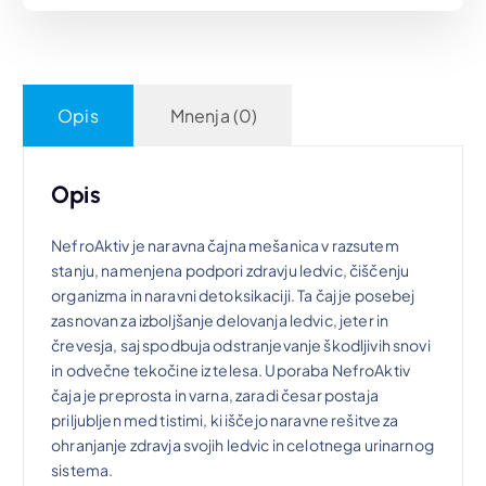
a
n
c
a
Opis
Mnenja (0)
e
c
n
e
Opis
a
n
NefroAktiv je naravna čajna mešanica v razsutem
stanju, namenjena podpori zdravju ledvic, čiščenju
organizma in naravni detoksikaciji. Ta čaj je posebej
j
a
zasnovan za izboljšanje delovanja ledvic, jeter in
črevesja, saj spodbuja odstranjevanje škodljivih snovi
e
j
in odvečne tekočine iz telesa. Uporaba NefroAktiv
čaja je preprosta in varna, zaradi česar postaja
b
e
priljubljen med tistimi, ki iščejo naravne rešitve za
ohranjanje zdravja svojih ledvic in celotnega urinarnog
i
:
sistema.